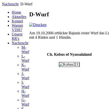
Nachzucht
D-Wurf
Home
D-Wurf
Aktuelles
Kennel
Warum
VDH?
Am 19.10.2006 erblickte Bajunis erster Wurf das Lic
Unsere
mit 4 Rüden und 1 Hündin.
RR's
Nachzucht
M-
Wurf
Ch. Kobus of Nyassalaland
L-
Wurf
K-
Wurf
J-
Wurf
I-
Wurf
H-
Wurf
G-
Wurf
F-